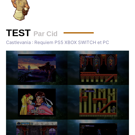
TEST
Par Cid
Castlevania : Requiem PS5 XBOX SWITCH et PC