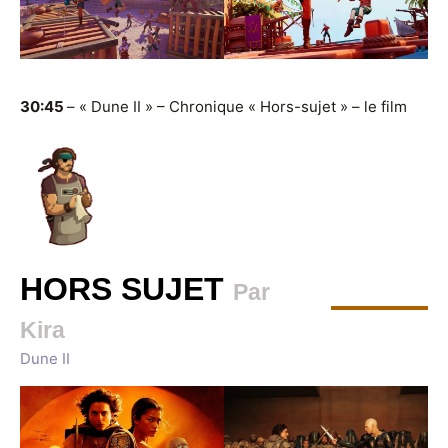
30:45
– « Dune II » – Chronique « Hors-sujet » – le film
HORS SUJET
Par
Kira
Dune II