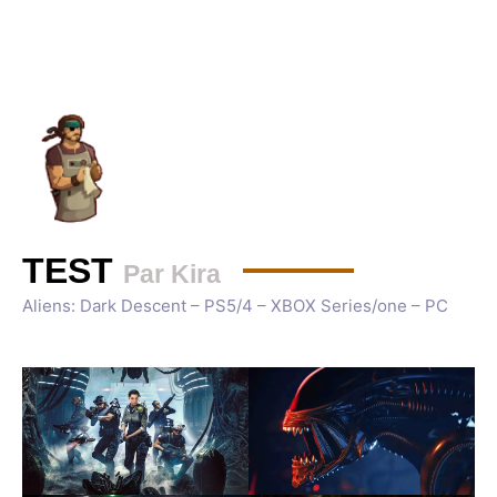
TEST
Par Kira
Aliens: Dark Descent – PS5/4 – XBOX Series/one – PC