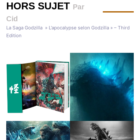
HORS SUJET
Par
Cid
La Saga Godzilla » L’apocalypse selon Godzilla » – Third
Edition