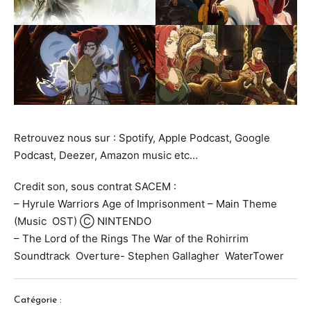
Retrouvez nous sur :
Spotify
,
A
pple Podcast
,
G
oogle
Podcast
,
D
eezer
,
Amazon music
etc…
Credit son, sous contrat SACEM :
– Hyrule Warriors Age of Imprisonment – Main Theme
(Music OST) Ⓒ NINTENDO
– The Lord of the Rings The War of the Rohirrim
Soundtrack Overture- Stephen Gallagher WaterTower
Catégorie :